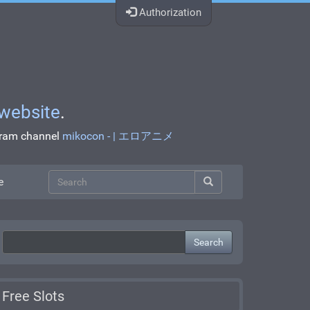
Authorization
website
.
egram channel
mikocon - | エロアニメ
e
Search
Free Slots