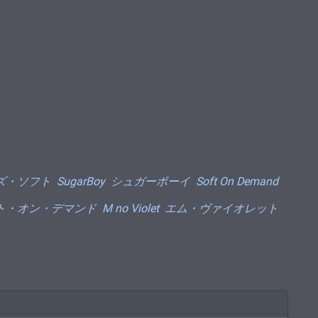
ズ・ソフト
SugarBoy
シュガーボーイ
Soft On Demand
ト・オン・デマンド
M no Violet
エム・ヴァイオレット