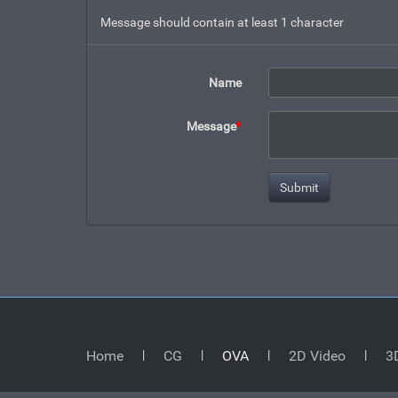
Message should contain at least 1 character
Name
Message
*
Home
CG
OVA
2D Video
3