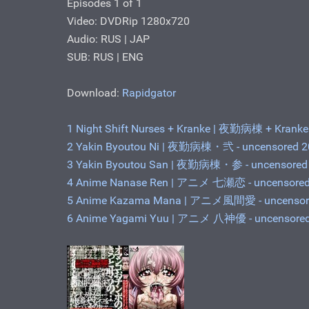
Episodes 1 of 1
Video: DVDRip 1280x720
Audio: RUS | JAP
SUB: RUS | ENG
Download:
Rapidgator
1 Night Shift Nurses + Kranke | 夜勤病棟 + Kranke 
2 Yakin Byoutou Ni | 夜勤病棟・弐 - uncensored 2
3 Yakin Byoutou San | 夜勤病棟・参 - uncensored
4 Anime Nanase Ren | アニメ 七瀬恋 - uncensored
5 Anime Kazama Mana | アニメ風間愛 - uncensor
6 Anime Yagami Yuu | アニメ 八神優 - uncensore