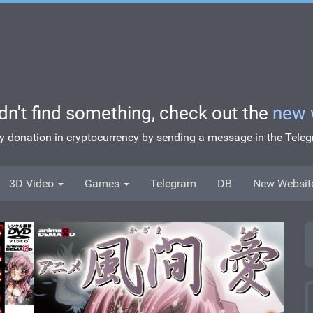
idn't find something, check out the
new 
ny donation in cryptocurrency by sending a message in the Tel
3D Video
Games
Telegram
DB
New Websit