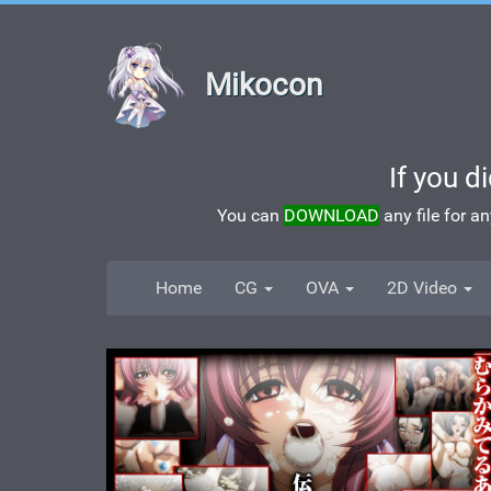
Mikocon
If you d
You can
DOWNLOAD
any file for a
Home
CG
OVA
2D Video