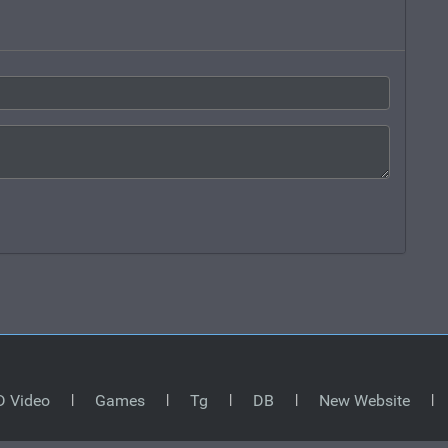
D Video
Games
Tg
DB
New Website