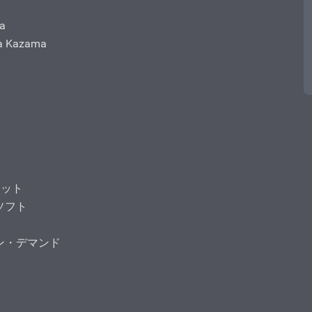
na
na Kazama
オレット
・ソフト
ト・オン・デマンド