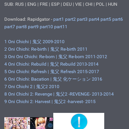
SUB: RUS | ENG | FRE | ESP | DEU | VIE | CHI | POL | HUN
Download: Rapidgator -
part1
part2
part3
part4
part5
part6
part7
part8
part9
part10
part11
1 Oni Chichi | 鬼父 2009-2010
2 Oni Chichi: Re-birth | 鬼父 Re-birth 2011
3 Oni Oni Chichi: Re-born | 鬼父 Re-born 2011-2012
4 Oni Chichi: Rebuild | 鬼父 Rebuild 2013-2014
5 Oni Chichi: Refresh | 鬼父 Refresh 2015-2017
6 Oni Chichi: Bacation | 鬼父 化ケーション 2016
7 Oni Chichi 2 | 鬼父2 2010
8 Oni Chichi 2: Revenge | 鬼父2 -REVENGE- 2013-2014
9 Oni Chichi 2: Harvest | 鬼父2 -harvest- 2015