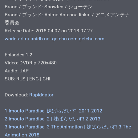
Brand / ブランド: Showten / ショーテン
Brand / ブランド: Anime Antenna Iinkai / アニメアンテナ
委員会
Release Date: 2018-04-07 on 2018-07-27
world-art.ru
anidb.net
getchu.com
getchu.com
Episodes 1-2
Video: DVDRip 720x480
Audio: JAP
SUB: RUS | ENG | CHI
Download:
Rapidgator
1 Imouto Paradise! 妹ぱらだいす! 2011-2012
2 Imouto Paradise! 2 | 妹ぱらだいす! 2 2013
3 Imouto Paradise! 3 The Animation | 妹ぱらだいす! 3 The
Animation 2018