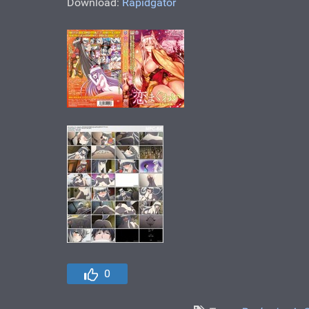
Download:
Rapidgator
0