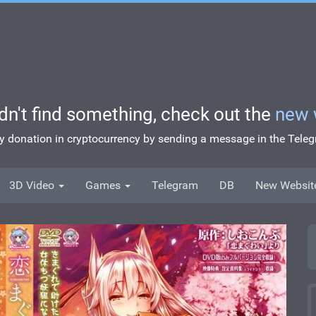
idn't find something, check out the
new 
ny donation in cryptocurrency by sending a message in the Tel
3D Video
Games
Telegram
DB
New Websit