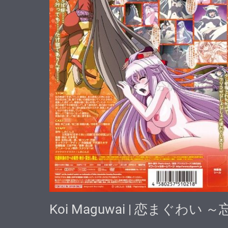
Koi Maguwai | 恋まぐわい ～忘