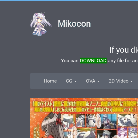
Mikocon
If you d
You can
DOWNLOAD
any file for a
Home
CG
OVA
2D Video