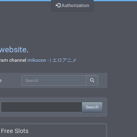
Authorization
website
.
egram channel
mikocon - | エロアニメ
e
Search
Free Slots