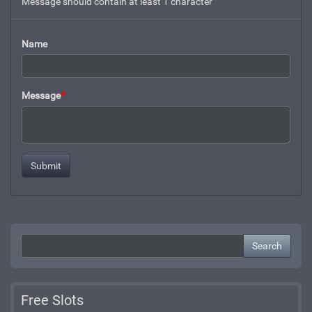
Message should contain at least 1 character
Name
Message
*
Search
Free Slots