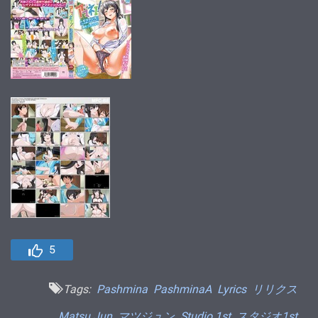
5
Tags:
Pashmina
PashminaA
Lyrics
リリクス
Matsu Jun
マツジュン
Studio 1st
スタジオ1st