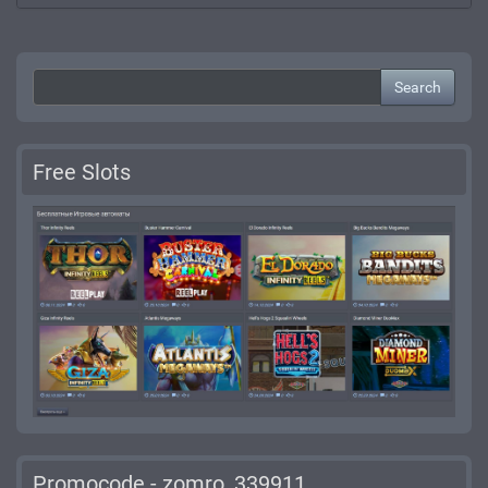
Search
Free Slots
Promocode - zomro_339911